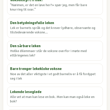
"Næimen, er det en løve her?» spør jeg, men får bare
knurring til svar."
Den betydningsfulle leken
Lek er barnets språk og det krever lydhøre, observante og
tilstedeværende voksne...
Den sårbare leken
Hvilke dilemmaer står de voksne overfor i møte med
ettåringenes lek?
Barn trenger lekekloke voksne
Noe av det aller viktigste i et godt barneliv er å få fordypet
seg i lek
Lekende leseglede
Alle vet at man kan lese en bok. Men kan man også leke en
bok?