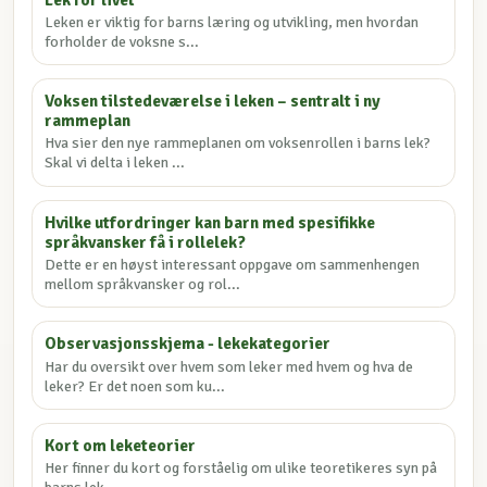
Leken er viktig for barns læring og utvikling, men hvordan
forholder de voksne s...
Voksen tilstedeværelse i leken – sentralt i ny
rammeplan
Hva sier den nye rammeplanen om voksenrollen i barns lek?
Skal vi delta i leken ...
Hvilke utfordringer kan barn med spesifikke
språkvansker få i rollelek?
Dette er en høyst interessant oppgave om sammenhengen
mellom språkvansker og rol...
Observasjonsskjema - lekekategorier
Har du oversikt over hvem som leker med hvem og hva de
leker? Er det noen som ku...
Kort om leketeorier
Her finner du kort og forståelig om ulike teoretikeres syn på