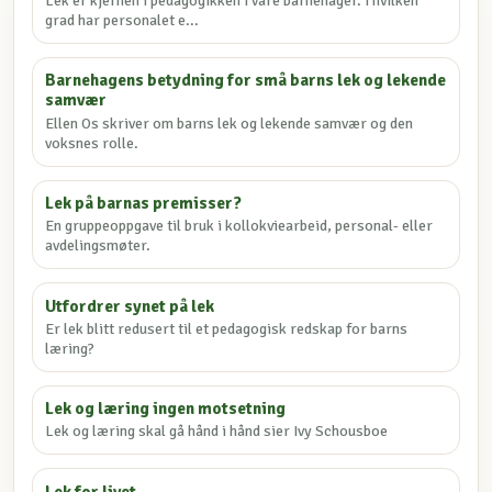
Lek er kjernen i pedagogikken i våre barnehager. I hvilken
grad har personalet e...
Barnehagens betydning for små barns lek og lekende
samvær
Ellen Os skriver om barns lek og lekende samvær og den
voksnes rolle.
Lek på barnas premisser?
En gruppeoppgave til bruk i kollokviearbeid, personal- eller
avdelingsmøter.
Utfordrer synet på lek
Er lek blitt redusert til et pedagogisk redskap for barns
læring?
Lek og læring ingen motsetning
Lek og læring skal gå hånd i hånd sier Ivy Schousboe
Lek for livet