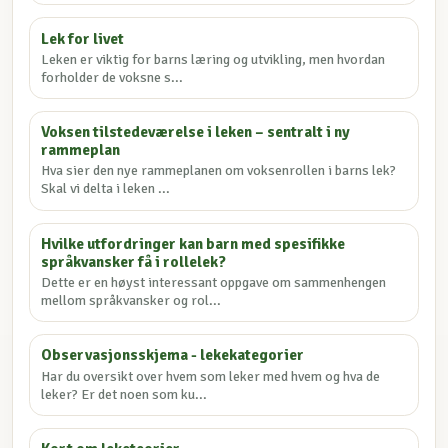
Lek for livet
Leken er viktig for barns læring og utvikling, men hvordan
forholder de voksne s...
Voksen tilstedeværelse i leken – sentralt i ny
rammeplan
Hva sier den nye rammeplanen om voksenrollen i barns lek?
Skal vi delta i leken ...
Hvilke utfordringer kan barn med spesifikke
språkvansker få i rollelek?
Dette er en høyst interessant oppgave om sammenhengen
mellom språkvansker og rol...
Observasjonsskjema - lekekategorier
Har du oversikt over hvem som leker med hvem og hva de
leker? Er det noen som ku...