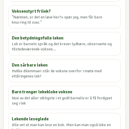
Voksenstyrt frilek?
"Næimen, er det en løve her?» spør jeg, men får bare
knurring til svar."
Den betydningsfulle leken
Lek er barnets språk og det krever lydhøre, observante og
tilstedeværende voksne...
Den sårbare leken
Hvilke dilemmaer står de voksne overfor i møte med
ettåringenes lek?
Barn trenger lekekloke voksne
Noe av det aller viktigste i et godt barneliv er å få fordypet
seg i lek
Lekende leseglede
Alle vet at man kan lese en bok. Men kan man også leke en