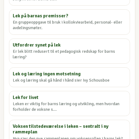
Lek på barnas premisser?
En gruppeoppgave til bruk i kollokviearbeid, personal- eller
avdelingsmøter.
Utfordrer synet på lek
Er lek blitt redusert til et pedagogisk redskap for barns
læring?
Lek og læring ingen motsetning
Lek og læring skal gå hånd i hånd sier Ivy Schousboe
Lek for livet
Leken er viktig for barns læring og utvikling, men hvordan
forholder de voksne s...
Voksen tilstedeværelse i leken – sentralt i ny
rammeplan
Hva sier den nye rammeplanen om voksenrollen i barns lek?