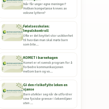
Når får unger egne meninger?
Hvilken kompetanse kreves av
voksne lyttere?
Følelsesskolen:
Impulskontroll
Ofte er det knyttet stor usikkerhet
til hvordan man skal møte barn
som bite...
KOMET i barnehagen
Komet er et svensk program for å
forbedre kommunikasjonen
mellom barn og vo...
Gi den risikofylte leken en
sjanse
Barn utvikler seg når de utfordrer
sine fysiske grenser i lekemiljøer
uten ...