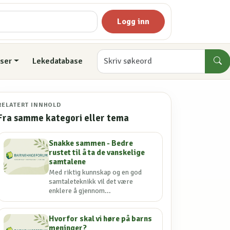
Logg inn
ser
Lekedatabase
RELATERT INNHOLD
Fra samme kategori eller tema
Snakke sammen - Bedre
rustet til å ta de vanskelige
samtalene
Med riktig kunnskap og en god
samtaleteknikk vil det være
enklere å gjennom...
Hvorfor skal vi høre på barns
meninger?