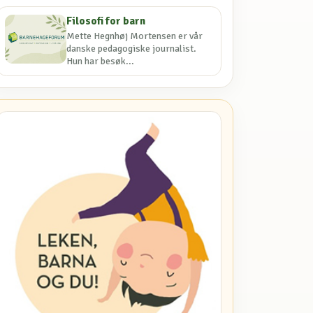
Filosofi for barn
Mette Hegnhøj Mortensen er vår
danske pedagogiske journalist.
Hun har besøk...