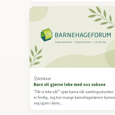
Artikkel
Barn vil gjerne leke med oss voksne
”Får vi leke nå?” spør barna når samlingsstunden
er ferdig. Jeg tror mange barnehagelærere kjenne
seg igjen i denn...