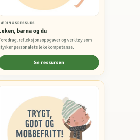
LÆRINGSRESSURS
Leken, barna og du
Foredrag, refleksjonsoppgaver og verktøy som
styrker personalets lekekompetanse.
Se ressursen