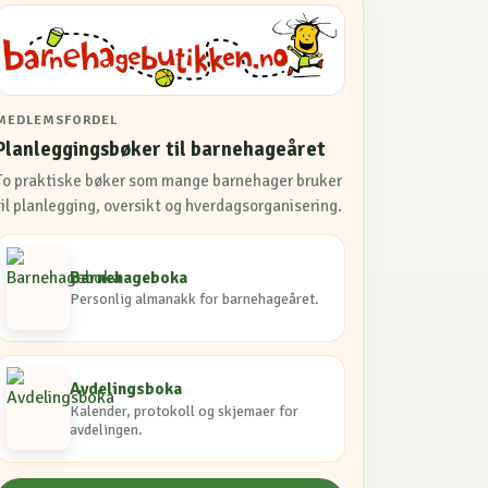
MEDLEMSFORDEL
Planleggingsbøker til barnehageåret
To praktiske bøker som mange barnehager bruker
til planlegging, oversikt og hverdagsorganisering.
Barnehageboka
Personlig almanakk for barnehageåret.
Avdelingsboka
Kalender, protokoll og skjemaer for
avdelingen.