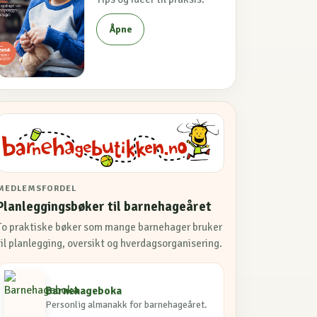
Åpne
MEDLEMSFORDEL
Planleggingsbøker til barnehageåret
To praktiske bøker som mange barnehager bruker
til planlegging, oversikt og hverdagsorganisering.
Barnehageboka
Personlig almanakk for barnehageåret.