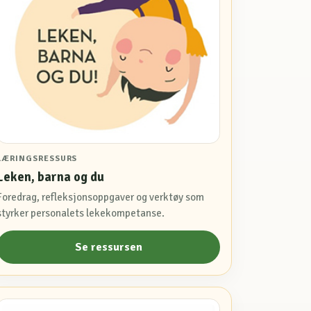
LÆRINGSRESSURS
Leken, barna og du
Foredrag, refleksjonsoppgaver og verktøy som
styrker personalets lekekompetanse.
Se ressursen