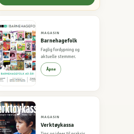
MAGASIN
Barnehagefolk
Faglig fordypning og
aktuelle stemmer.
Åpne
MAGASIN
Verktøykassa
Tips og ideer til praksis.