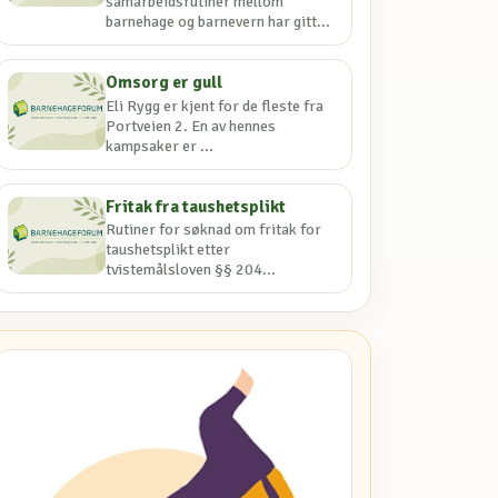
samarbeidsrutiner mellom
barnehage og barnevern har gitt...
Omsorg er gull
Eli Rygg er kjent for de fleste fra
Portveien 2. En av hennes
kampsaker er ...
Fritak fra taushetsplikt
Rutiner for søknad om fritak for
taushetsplikt etter
tvistemålsloven §§ 204...