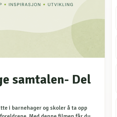
e samtalen- Del
tte i barnehager og skoler å ta opp
foreldrene. Med denne filmen får du