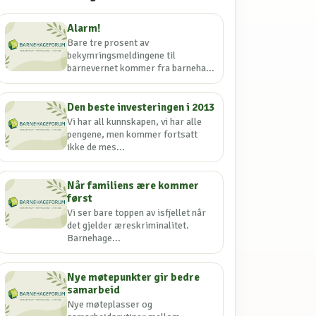
Alarm!
Bare tre prosent av
bekymringsmeldingene til
barnevernet kommer fra barneha...
Den beste investeringen i 2013
Vi har all kunnskapen, vi har alle
pengene, men kommer fortsatt
ikke de mes...
Når familiens ære kommer
først
Vi ser bare toppen av isfjellet når
det gjelder æreskriminalitet.
Barnehage...
Nye møtepunkter gir bedre
samarbeid
Nye møteplasser og