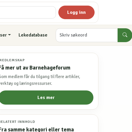
Logg inn
ser
Lekedatabase
MEDLEMSKAP
Få mer ut av Barnehageforum
Som medlem får du tilgang til flere artikler,
verktøy og læringsressurser.
Les mer
RELATERT INNHOLD
Fra samme kategori eller tema