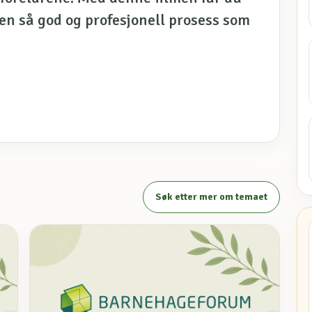
en så god og profesjonell prosess som
Søk etter mer om temaet