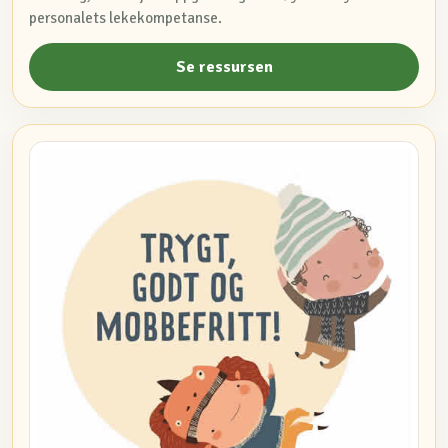
personalets lekekompetanse.
Se ressursen