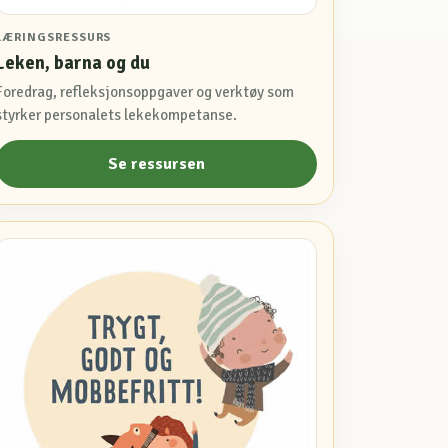
LÆRINGSRESSURS
Leken, barna og du
Foredrag, refleksjonsoppgaver og verktøy som
styrker personalets lekekompetanse.
Se ressursen