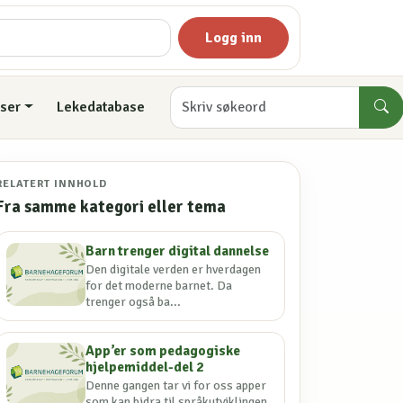
Logg inn
ser
Lekedatabase
RELATERT INNHOLD
Fra samme kategori eller tema
Barn trenger digital dannelse
Den digitale verden er hverdagen
for det moderne barnet. Da
trenger også ba...
App’er som pedagogiske
hjelpemiddel-del 2
Denne gangen tar vi for oss apper
som kan bidra til språkutviklingen