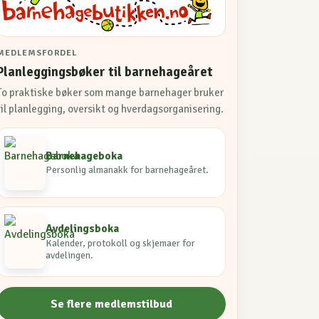
MEDLEMSFORDEL
Planleggingsbøker til barnehageåret
To praktiske bøker som mange barnehager bruker
til planlegging, oversikt og hverdagsorganisering.
Barnehageboka
Personlig almanakk for barnehageåret.
Avdelingsboka
Kalender, protokoll og skjemaer for
avdelingen.
Se flere medlemstilbud