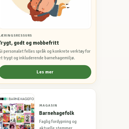
LÆRINGSRESSURS
Trygt, godt og mobbefritt
Gi personalet felles språk og konkrete verktøy for
et trygt og inkluderende barnehagemiljø.
Les mer
MAGASIN
Barnehagefolk
Faglig fordypning og
aktuelle stemmer.