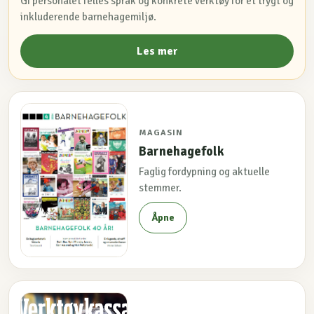
Gi personalet felles språk og konkrete verktøy for et trygt og
inkluderende barnehagemiljø.
Les mer
MAGASIN
Barnehagefolk
Faglig fordypning og aktuelle
stemmer.
Åpne