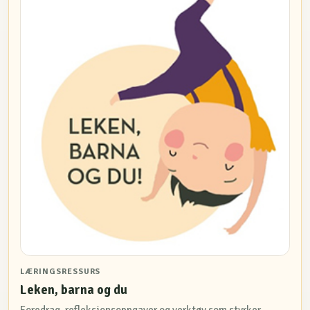
LÆRINGSRESSURS
Leken, barna og du
Foredrag, refleksjonsoppgaver og verktøy som styrker