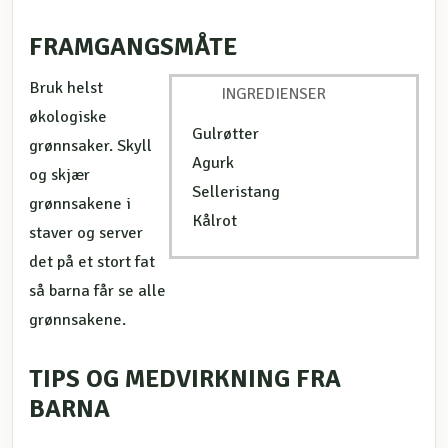
FRAMGANGSMÅTE
Bruk helst
INGREDIENSER
økologiske
Gulrøtter
grønnsaker. Skyll
Agurk
og skjær
Selleristang
grønnsakene i
Kålrot
staver og server
det på et stort fat
så barna får se alle
grønnsakene.
TIPS OG MEDVIRKNING FRA
BARNA