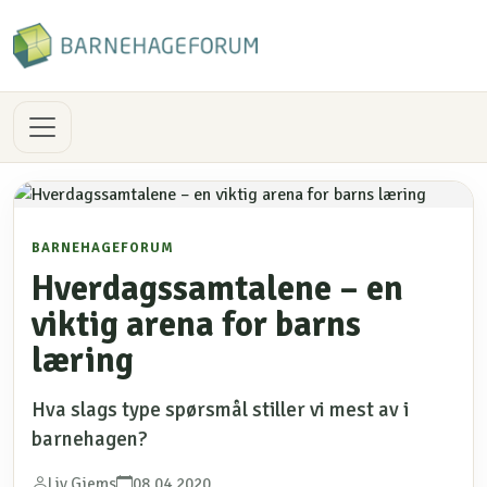
BARNEHAGEFORUM
Hverdagssamtalene – en
viktig arena for barns
læring
Hva slags type spørsmål stiller vi mest av i
barnehagen?
Liv Gjems
08.04.2020