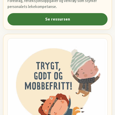
Foredrag, refleksjonsoppgaver og verktøy som styrker
personalets lekekompetanse.
Se ressursen