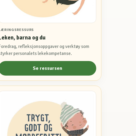
LÆRINGSRESSURS
Leken, barna og du
Foredrag, refleksjonsoppgaver og verktøy som
styrker personalets lekekompetanse.
Se ressursen