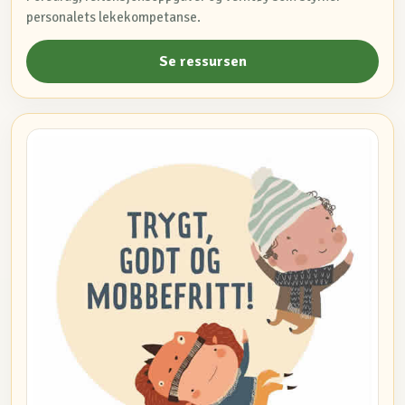
personalets lekekompetanse.
Se ressursen