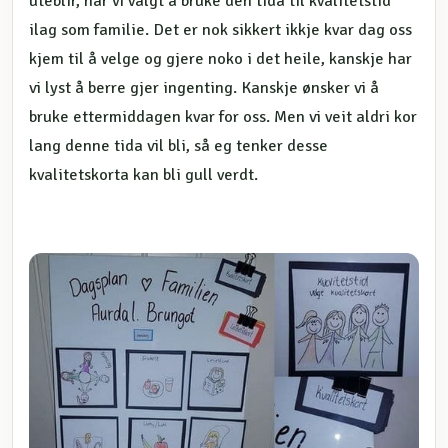
uteblir, har vi valgt å bruke den tida til kvalitetstid
ilag som familie. Det er nok sikkert ikkje kvar dag oss
kjem til å velge og gjere noko i det heile, kanskje har
vi lyst å berre gjer ingenting. Kanskje ønsker vi å
bruke ettermiddagen kvar for oss. Men vi veit aldri kor
lang denne tida vil bli, så eg tenker desse
kvalitetskorta kan bli gull verdt.