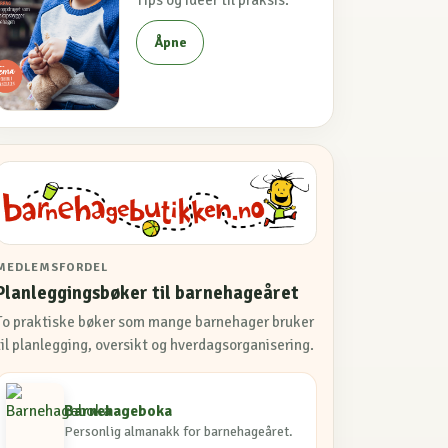
Åpne
MEDLEMSFORDEL
Planleggingsbøker til barnehageåret
To praktiske bøker som mange barnehager bruker
til planlegging, oversikt og hverdagsorganisering.
Barnehageboka
Personlig almanakk for barnehageåret.