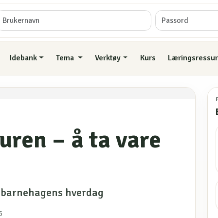
Idebank
Tema
Verktøy
Kurs
Læringsressur
turen – å ta vare
i barnehagens hverdag
5