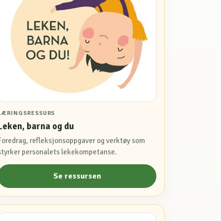
LÆRINGSRESSURS
Leken, barna og du
Foredrag, refleksjonsoppgaver og verktøy som
styrker personalets lekekompetanse.
Se ressursen