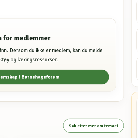
en for medlemmer
e inn. Dersom du ikke er medlem, kan du melde
erktøy og læringsressurser.
lemskap i Barnehageforum
Søk etter mer om temaet