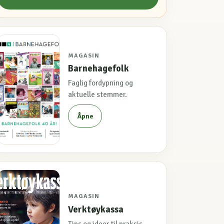
MAGASIN
Barnehagefolk
Faglig fordypning og
aktuelle stemmer.
Åpne
MAGASIN
Verktøykassa
Tips og ideer til praksis.