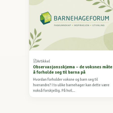
Artikkel
Observasjonsskjema – de voksnes måte
å forholde seg til barna på
Hvordan forholder voksne og barn seg til
hverandre? I to ulike barnehager kan dette være
nokså forskjellig. På hvil...