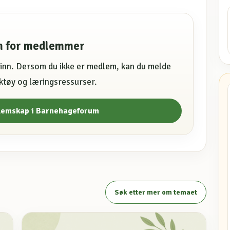
en for medlemmer
e inn. Dersom du ikke er medlem, kan du melde
erktøy og læringsressurser.
lemskap i Barnehageforum
Søk etter mer om temaet