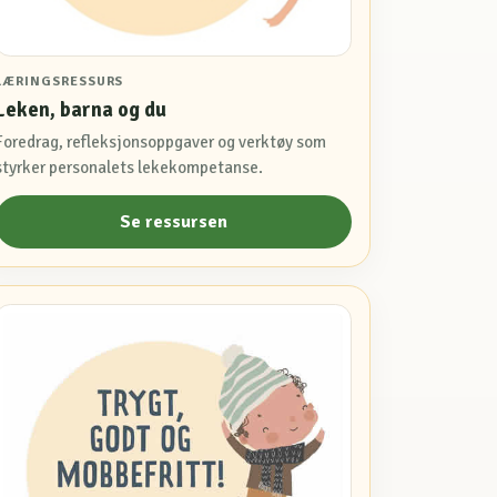
LÆRINGSRESSURS
Leken, barna og du
Foredrag, refleksjonsoppgaver og verktøy som
styrker personalets lekekompetanse.
Se ressursen