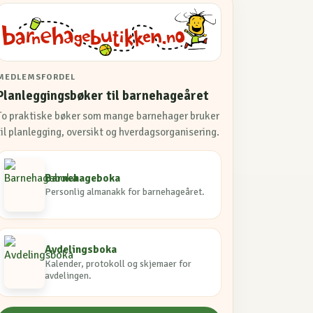
MEDLEMSFORDEL
Planleggingsbøker til barnehageåret
To praktiske bøker som mange barnehager bruker
til planlegging, oversikt og hverdagsorganisering.
Barnehageboka
Personlig almanakk for barnehageåret.
Avdelingsboka
Kalender, protokoll og skjemaer for
avdelingen.