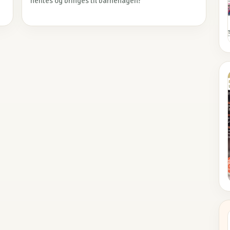
.
hentes og bringes til barnehagen?