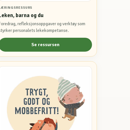
LÆRINGSRESSURS
Leken, barna og du
Foredrag, refleksjonsoppgaver og verktøy som
styrker personalets lekekompetanse.
Se ressursen