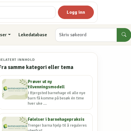
Logg inn
ser
Lekedatabase
RELATERT INNHOLD
Fra samme kategori eller tema
Prøver ut ny
tilvenningsmodell
I Bjergsted barnehage vil alle nye
barn få komme på besøk én time
hver uke ...
Følelser i barnehagepraksis
Trenger barna hjelp til å reguleres
utenfra?