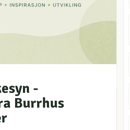
esyn -
fra Burrhus
er