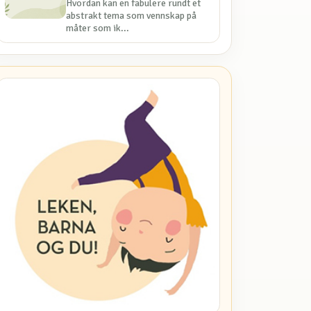
Hvordan kan en fabulere rundt et
abstrakt tema som vennskap på
måter som ik...