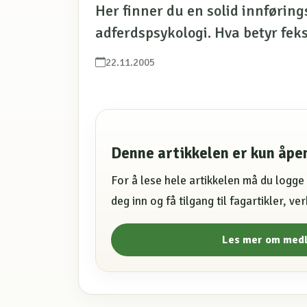
Her finner du en solid innførin
adferdspsykologi. Hva betyr fek
22.11.2005
Denne artikkelen er kun åp
For å lese hele artikkelen må du logg
deg inn og få tilgang til fagartikler, v
Les mer om med