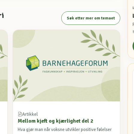
ri
Søk etter mer om temaet
Artikkel
Mellom kjeft og kjærlighet del 2
Hva gjør man når voksne utvikler positive følelser