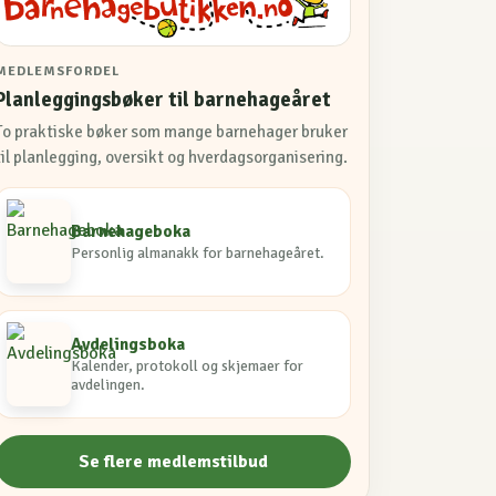
MEDLEMSFORDEL
Planleggingsbøker til barnehageåret
To praktiske bøker som mange barnehager bruker
til planlegging, oversikt og hverdagsorganisering.
Barnehageboka
Personlig almanakk for barnehageåret.
Avdelingsboka
Kalender, protokoll og skjemaer for
avdelingen.
Se flere medlemstilbud