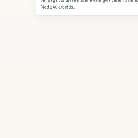
per dag hvor disse møtene vanligvis varer i 1 time
Med 240 arbeids...