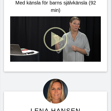
Med känsla för barns självkänsla (92
min)
LENA HANSEN