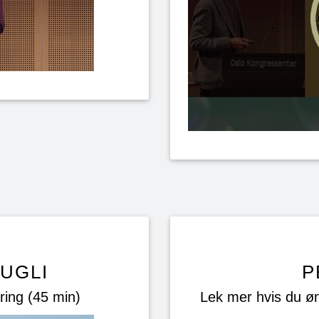
UGLI
P
æring (45 min)
Lek mer hvis du øn