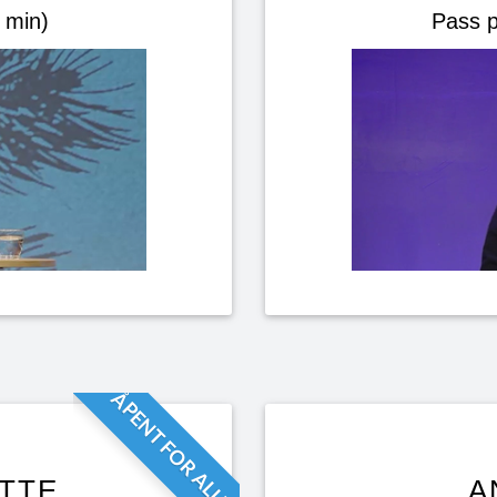
 min)
Pass p
ÅPENT FOR ALLE
TTE
A