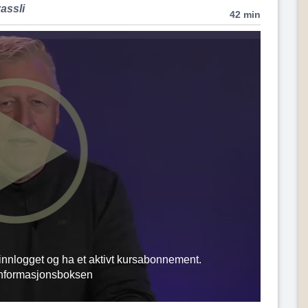
assli
42 min
 innlogget og ha et aktivt kursabonnement.
informasjonsboksen