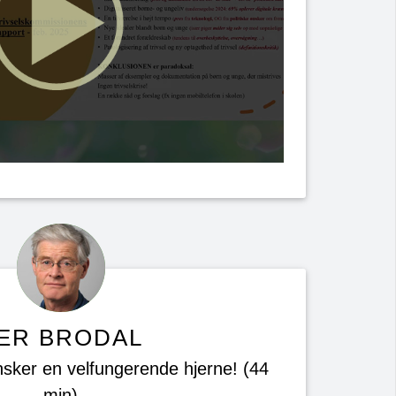
ER BRODAL
sker en velfungerende hjerne! (44
min)