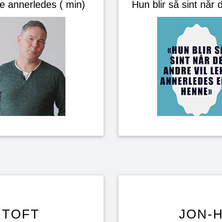
eke annerledes ( min)
Hun blir så sint når 
RTOFT
JON-