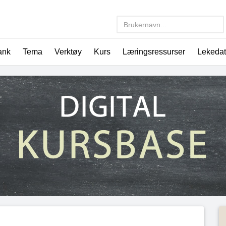
ank
Tema
Verktøy
Kurs
Læringsressurser
Lekeda