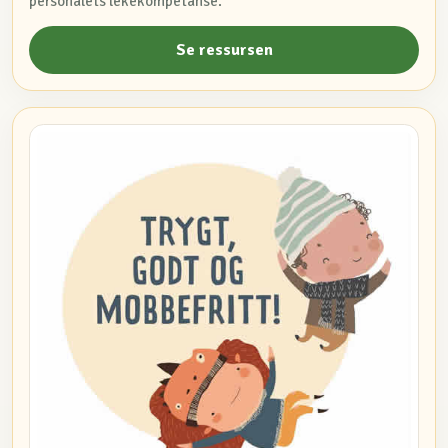
personalets lekekompetanse.
Se ressursen