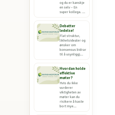
og du er kanskje
en selv – En
super kollega. ...
Debatter
ledelse!
Flat struktur,
likhetsidealer og
ønsker om
konsensus bidrar
til å usynliggj...
Hvordan holde
effektive
møter?
Hvis du ikke
vurderer
viktigheten av
møter kan du
risikere å kaste
bort mye...