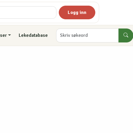
Logg inn
ser
Lekedatabase