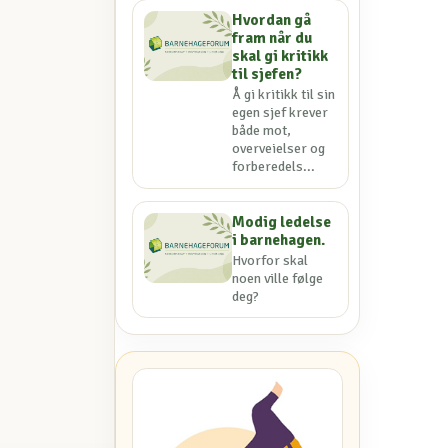
Hvordan gå
fram når du
skal gi kritikk
til sjefen?
Å gi kritikk til sin
egen sjef krever
både mot,
overveielser og
forberedels...
Modig ledelse
i barnehagen.
Hvorfor skal
noen ville følge
deg?