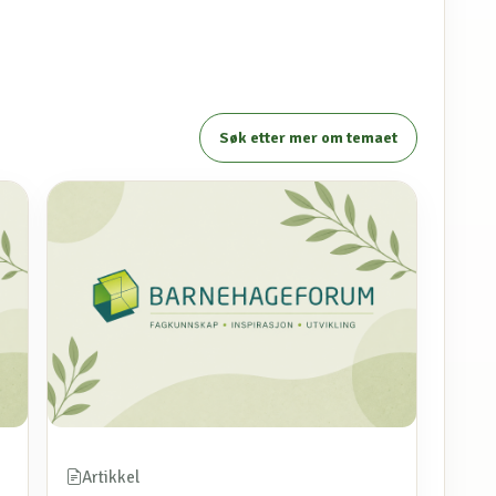
Søk etter mer om temaet
Artikkel