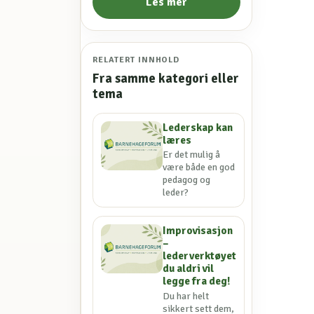
Les mer
RELATERT INNHOLD
Fra samme kategori eller
tema
Lederskap kan
læres
Er det mulig å
være både en god
pedagog og
leder?
Improvisasjon
–
lederverktøyet
du aldri vil
legge fra deg!
Du har helt
sikkert sett dem,