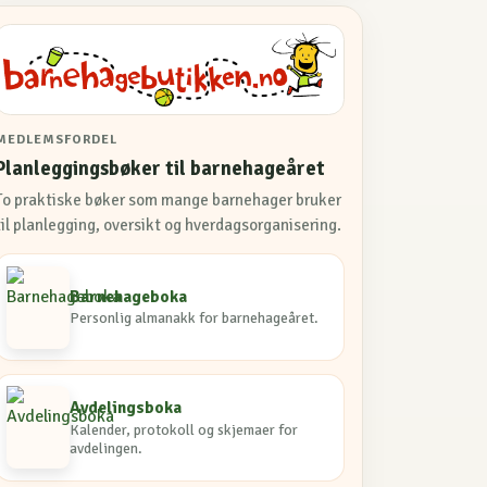
MEDLEMSFORDEL
Planleggingsbøker til barnehageåret
To praktiske bøker som mange barnehager bruker
til planlegging, oversikt og hverdagsorganisering.
Barnehageboka
Personlig almanakk for barnehageåret.
Avdelingsboka
Kalender, protokoll og skjemaer for
avdelingen.