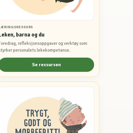
LÆRINGSRESSURS
Leken, barna og du
Foredrag, refleksjonsoppgaver og verktøy som
styrker personalets lekekompetanse.
Se ressursen