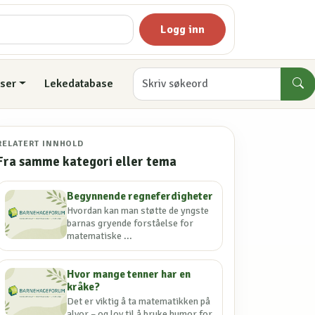
Logg inn
ser
Lekedatabase
RELATERT INNHOLD
Fra samme kategori eller tema
Begynnende regneferdigheter
Hvordan kan man støtte de yngste
barnas gryende forståelse for
matematiske ...
Hvor mange tenner har en
kråke?
Det er viktig å ta matematikken på
alvor – og lov til å bruke humor for