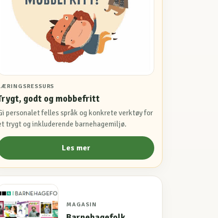
LÆRINGSRESSURS
Trygt, godt og mobbefritt
Gi personalet felles språk og konkrete verktøy for
et trygt og inkluderende barnehagemiljø.
Les mer
MAGASIN
Barnehagefolk