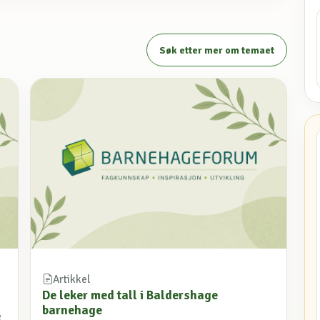
Søk etter mer om temaet
Artikkel
De leker med tall i Baldershage
barnehage
e