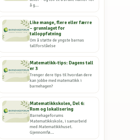
å g...
Like mange, flere eller færre
– grunnlaget for
talloppfatning
Om å støtte de yngste barnas
tallforståelse
Matematikk-tips: Dagens tall
er 3
Trenger dere tips til hvordan dere
kan jobbe med matematikk i
barnehagen?
Matematikkskolen, Del 6:
Rom og lokalisering
Barnehageforums
Matematikkskole, i samarbeid
med Matematikkhuset.
Gjennomfø...