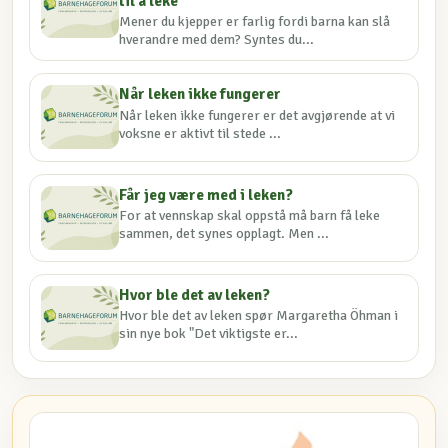
til å leke
Mener du kjepper er farlig fordi barna kan slå
hverandre med dem? Syntes du...
Når leken ikke fungerer
Når leken ikke fungerer er det avgjørende at vi
voksne er aktivt til stede ...
Får jeg være med i leken?
For at vennskap skal oppstå må barn få leke
sammen, det synes opplagt. Men ...
Hvor ble det av leken?
Hvor ble det av leken spør Margaretha Öhman i
sin nye bok "Det viktigste er...