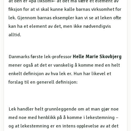
at den er «på liksom»- at det må være et element av
fiksjon for at vi skal kunne kalle barnas virksomhet for
lek. Gjennom barnas eksempler kan vi se at leken ofte
kan ha et element av det, men ikke nødvendigvis
alltid.
Danmarks første lek-professor
Helle Marie Skovbjerg
mener også at det er vanskelig å komme med en helt
enkelt definisjon av hva lek er. Hun har likevel et
forslag til en generell definisjon:
Lek handler helt grunnleggende om at man gjør noe
med noe med henblikk på å komme i lekestemning –
og at lekestemning er en intens opplevelse av at det