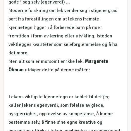
gode i seg selv (egenverdi) …
Moderne forskning om lek vender seg i stigene grad
bort fra forestillingen om at lekens fremste
kjennetegn ligger i å forberede barn på noe i
fremtiden i form av læring eller utvikling. Isteden
vektlegges kvaliteter som selvforglemmelse og å ha
det moro.
Men alt som er morsomt er ikke lek.
Margareta
Öhman
utdyper dette på denne måten:
Lekens viktigste kjennetegn er koblet til det jeg
kaller lekens egenverdi; som følelse av glede,
nysgjerrighet, opplevelse av kompetanse, å kunne
bestemme selv, å finne sine egne kreative og
personlige uttrykk i leken, opplevelse av samhørighet