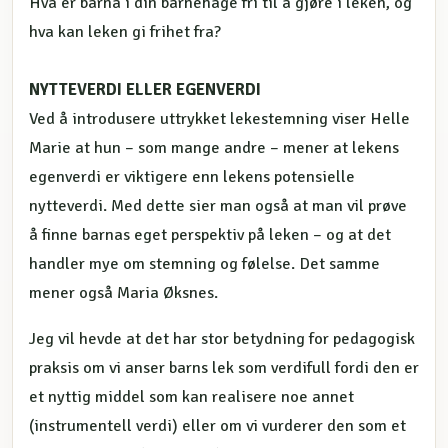
Hva er barna i din barnehage fri til å gjøre i leken, og
hva kan leken gi frihet fra?
NYTTEVERDI ELLER EGENVERDI
Ved å introdusere uttrykket lekestemning viser Helle
Marie at hun – som mange andre – mener at lekens
egenverdi er viktigere enn lekens potensielle
nytteverdi. Med dette sier man også at man vil prøve
å finne barnas eget perspektiv på leken – og at det
handler mye om stemning og følelse. Det samme
mener også Maria Øksnes.
Jeg vil hevde at det har stor betydning for pedagogisk
praksis om vi anser barns lek som verdifull fordi den er
et nyttig middel som kan realisere noe annet
(instrumentell verdi) eller om vi vurderer den som et