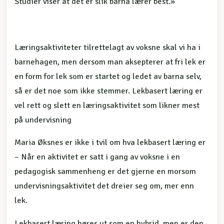
Studier viser at det er slik barna lærer best.»
Læringsaktiviteter tilrettelagt av voksne skal vi ha i
barnehagen, men dersom man aksepterer at fri lek er
en form for lek som er startet og ledet av barna selv,
så er det noe som ikke stemmer. Lekbasert læring er
vel rett og slett en læringsaktivitet som likner mest
på undervisning
Maria Øksnes er ikke i tvil om hva lekbasert læring er
– Når en aktivitet er satt i gang av voksne i en
pedagogisk sammenheng er det gjerne en morsom
undervisningsaktivitet det dreier seg om, mer enn
lek.
Lekbasert læring høres ut som en hybrid, men er den