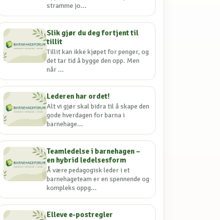
stramme jo...
Slik gjør du deg fortjent til
tillit
Tillit kan ikke kjøpet for penger, og
det tar tid å bygge den opp. Men
når ...
Lederen har ordet!
Alt vi gjør skal bidra til å skape den
gode hverdagen for barna i
barnehage...
Teamledelse i barnehagen –
en hybrid ledelsesform
Å være pedagogisk leder i et
barnehageteam er en spennende og
kompleks oppg...
Elleve e-postregler