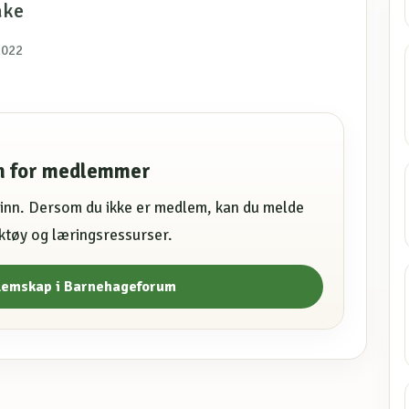
ake
2022
en for medlemmer
e inn. Dersom du ikke er medlem, kan du melde
erktøy og læringsressurser.
lemskap i Barnehageforum