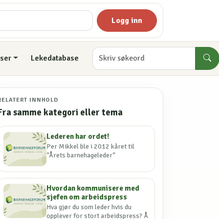
Logg inn
ser
Lekedatabase
RELATERT INNHOLD
Fra samme kategori eller tema
Lederen har ordet!
Per Mikkel ble i 2012 kåret til
”Årets barnehageleder”
Hvordan kommunisere med
sjefen om arbeidspress
Hva gjør du som leder hvis du
opplever for stort arbeidspress? Å