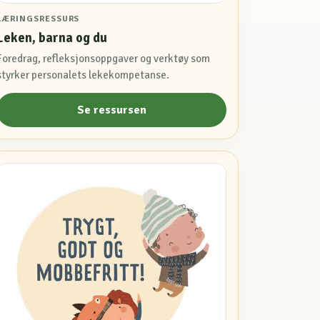
LÆRINGSRESSURS
Leken, barna og du
Foredrag, refleksjonsoppgaver og verktøy som
styrker personalets lekekompetanse.
Se ressursen