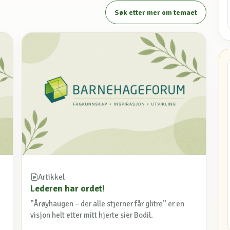
Søk etter mer om temaet
Artikkel
Lederen har ordet!
”Årøyhaugen – der alle stjerner får glitre” er en
visjon helt etter mitt hjerte sier Bodil.