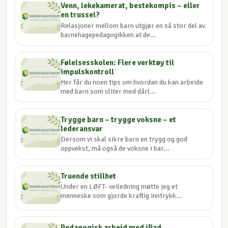
Venn, lekekamerat, bestekompis – eller
en trussel?
Relasjoner mellom barn utgjør en så stor del av
barnehagepedagogikken at de...
Følelsesskolen: Flere verktøy til
impulskontroll
Her får du noen tips om hvordan du kan arbeide
med barn som sliter med dårl...
Trygge barn – trygge voksne – et
lederansvar
Dersom vi skal sikre barn en trygg og god
oppvekst, må også de voksne i bar...
Truende stillhet
Under en LØFT- veiledning møtte jeg et
menneske som gjorde kraftig inntrykk...
Pedagogisk arbeid med iPad