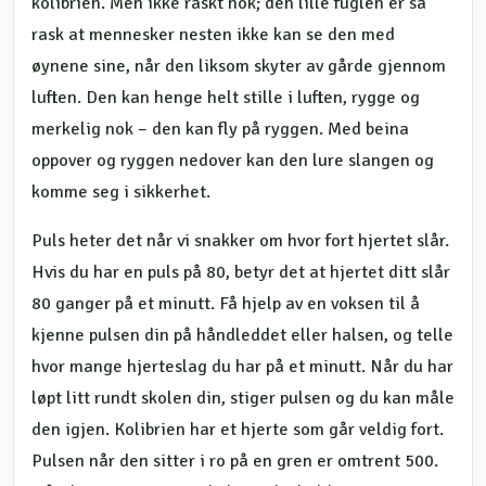
kolibrien. Men ikke raskt nok; den lille fuglen er så
rask at mennesker nesten ikke kan se den med
øynene sine, når den liksom skyter av gårde gjennom
luften. Den kan henge helt stille i luften, rygge og
merkelig nok – den kan fly på ryggen. Med beina
oppover og ryggen nedover kan den lure slangen og
komme seg i sikkerhet.
Puls heter det når vi snakker om hvor fort hjertet slår.
Hvis du har en puls på 80, betyr det at hjertet ditt slår
80 ganger på et minutt. Få hjelp av en voksen til å
kjenne pulsen din på håndleddet eller halsen, og telle
hvor mange hjerteslag du har på et minutt. Når du har
løpt litt rundt skolen din, stiger pulsen og du kan måle
den igjen. Kolibrien har et hjerte som går veldig fort.
Pulsen når den sitter i ro på en gren er omtrent 500.