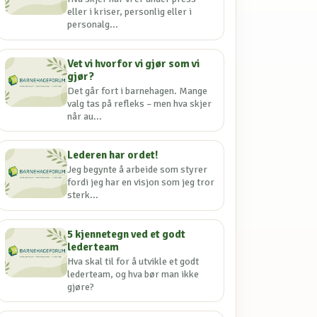
eller i kriser, personlig eller i
personalg...
Vet vi hvorfor vi gjør som vi
gjør?
Det går fort i barnehagen. Mange
valg tas på refleks – men hva skjer
når au...
Lederen har ordet!
Jeg begynte å arbeide som styrer
fordi jeg har en visjon som jeg tror
sterk...
5 kjennetegn ved et godt
lederteam
Hva skal til for å utvikle et godt
lederteam, og hva bør man ikke
gjøre?