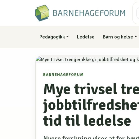
Pedagogikk
Ledelse
Barn og helse
BARNEHAGEFORUM
Mye trivsel tr
jobbtilfredshe
tid til ledelse
Nyere forskning viser at for høy