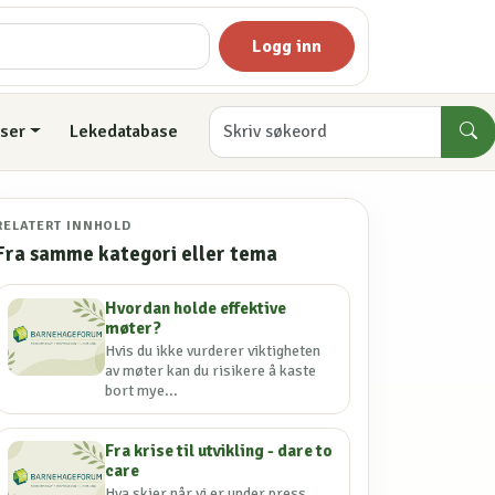
Logg inn
ser
Lekedatabase
RELATERT INNHOLD
Fra samme kategori eller tema
Hvordan holde effektive
møter?
Hvis du ikke vurderer viktigheten
av møter kan du risikere å kaste
bort mye...
Fra krise til utvikling - dare to
care
Hva skjer når vi er under press