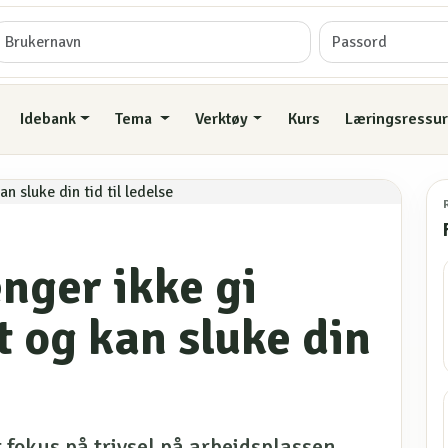
Idebank
Tema
Verktøy
Kurs
Læringsressur
enger ikke gi
t og kan sluke din
t fokus på trivsel på arbeidsplassen,