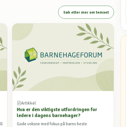
Søk etter mer om temaet
Artikkel
Hva er den viktigste utfordringen for
ledere i dagens barnehager?
ll
Gode voksne med fokus på barns beste