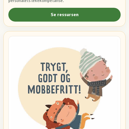
personalets lekekompetanse.
Se ressursen