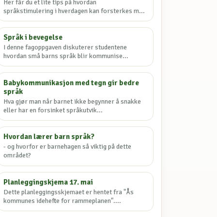
Her får du et lite tips på hvordan
språkstimulering i hverdagen kan forsterkes m...
Språk i bevegelse
I denne fagoppgaven diskuterer studentene
hvordan små barns språk blir kommunise...
Babykommunikasjon med tegn gir bedre
språk
Hva gjør man når barnet ikke begynner å snakke
eller har en forsinket språkutvik...
Hvordan lærer barn språk?
- og hvorfor er barnehagen så viktig på dette
området?
Planleggingskjema 17. mai
Dette planleggingsskjemaet er hentet fra "Ås
kommunes idehefte for rammeplanen"....