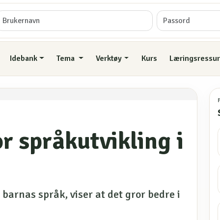
Idebank
Tema
Verktøy
Kurs
Læringsressur
or språkutvikling i
barnas språk, viser at det gror bedre i