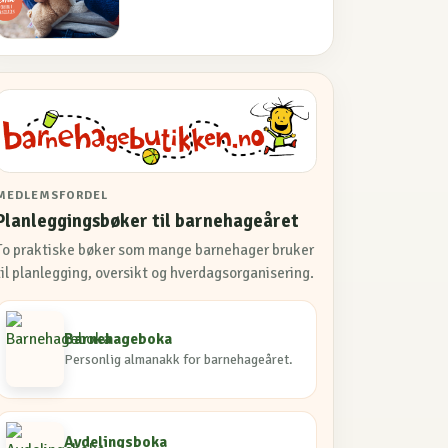
MEDLEMSFORDEL
Planleggingsbøker til barnehageåret
To praktiske bøker som mange barnehager bruker
til planlegging, oversikt og hverdagsorganisering.
Barnehageboka
Personlig almanakk for barnehageåret.
Avdelingsboka