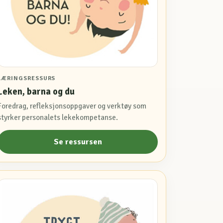
LÆRINGSRESSURS
Leken, barna og du
Foredrag, refleksjonsoppgaver og verktøy som
styrker personalets lekekompetanse.
Se ressursen