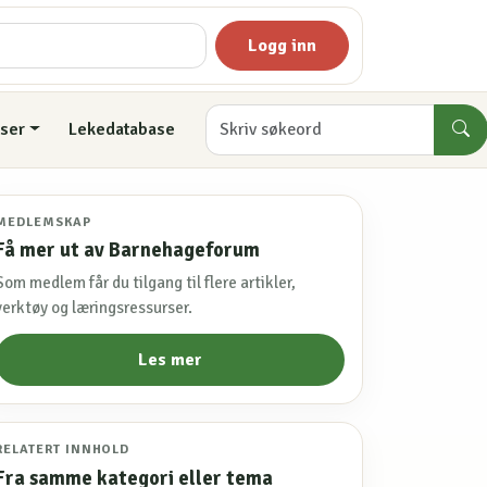
Logg inn
ser
Lekedatabase
MEDLEMSKAP
Få mer ut av Barnehageforum
Som medlem får du tilgang til flere artikler,
verktøy og læringsressurser.
Les mer
RELATERT INNHOLD
Fra samme kategori eller tema