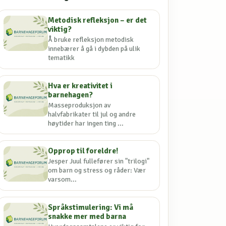
Metodisk refleksjon – er det
viktig?
Å bruke refleksjon metodisk
innebærer å gå i dybden på ulik
tematikk
Hva er kreativitet i
barnehagen?
Masseproduksjon av
halvfabrikater til jul og andre
høytider har ingen ting ...
Opprop til foreldre!
Jesper Juul fullefører sin "trilogi"
om barn og stress og råder: Vær
varsom...
Språkstimulering: Vi må
snakke mer med barna