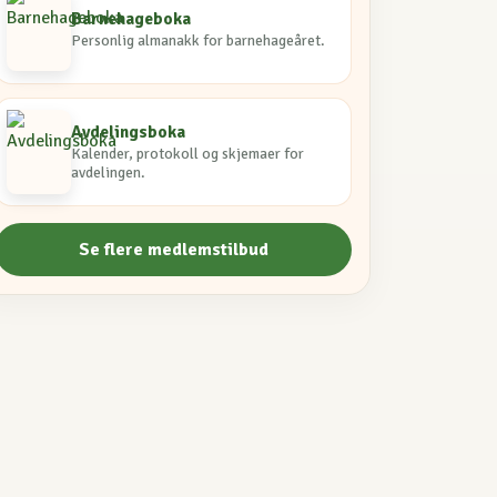
Barnehageboka
Personlig almanakk for barnehageåret.
Avdelingsboka
Kalender, protokoll og skjemaer for
avdelingen.
Se flere medlemstilbud