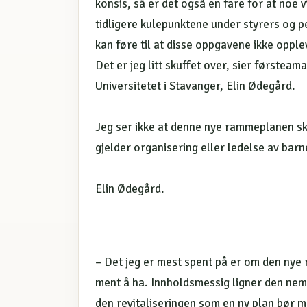
konsis, så er det også en fare for at noe v
tidligere kulepunktene under styrers og 
kan føre til at disse oppgavene ikke opple
Det er jeg litt skuffet over, sier førstea
Universitetet i Stavanger, Elin Ødegård.
Jeg ser ikke at denne nye rammeplanen ska
gjelder organisering eller ledelse av bar
Elin Ødegård.
– Det jeg er mest spent på er om den nye
ment å ha. Innholdsmessig ligner den neml
den revitaliseringen som en ny plan bør m