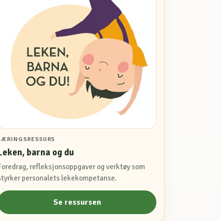
LÆRINGSRESSURS
Leken, barna og du
Foredrag, refleksjonsoppgaver og verktøy som
styrker personalets lekekompetanse.
Se ressursen