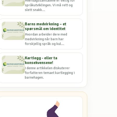
Hverdagssamtalene er viktig for
språkutviklingen. Vi må rett og
slett snakk...
Barns medvirkning – et
spørsmål om identitet
Hvordan arbeider dere med
medvirkning når barn har
forskjellig språk og kul...
Kartlegg - eller ta
konsekvensene!
I denne artikkelen diskuterer
forfatteren temaet kartlegging i
barnehagen.