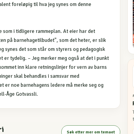
valent foreløpig til hva jeg synes om denne
 som i tidligere rammeplan. At eier har det
ten på barnehagetilbudet", som det heter, er slik
 jeg synes det som står om styrers og pedagogisk
t er tydelig. – Jeg merker meg også at det i punkt
ommet inn klare retningslinjer for vern av barns
sninger skal behandles i samsvar med
det er noe barnehagens ledere må merke seg og
ell-Åge Gotvassli.
ri
Søk etter mer om temaet