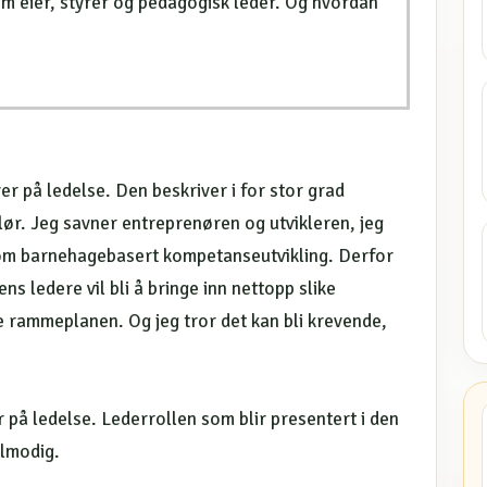
m eier, styrer og pedagogisk leder. Og hvordan
 på ledelse. Den beskriver i for stor grad
ør. Jeg savner entreprenøren og utvikleren, jeg
om barnehagebasert kompetanseutvikling. Derfor
s ledere vil bli å bringe inn nettopp slike
e rammeplanen. Og jeg tror det kan bli krevende,
å ledelse. Lederrollen som blir presentert i den
elmodig.