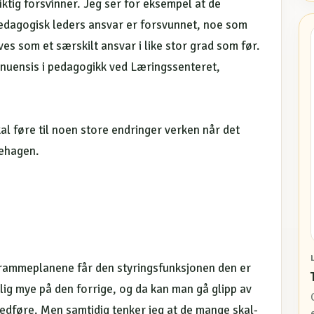
iktig forsvinner. Jeg ser for eksempel at de
pedagogisk leders ansvar er forsvunnet, noe som
ves som et særskilt ansvar i like stor grad som før.
manuensis i pedagogikk ved Læringssenteret,
l føre til noen store endringer verken når det
nehagen.
 rammeplanene får den styringsfunksjonen den er
ig mye på den forrige, og da kan man gå glipp av
edføre. Men samtidig tenker jeg at de mange skal-