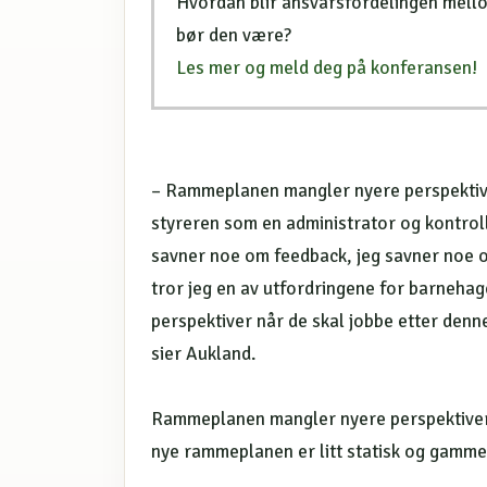
Hvordan blir ansvarsfordelingen mello
bør den være?
Les mer og meld deg på konferansen!
– Rammeplanen mangler nyere perspektiver
styreren som en administrator og kontroll
savner noe om feedback, jeg savner noe 
tror jeg en av utfordringene for barnehagen
perspektiver når de skal jobbe etter denn
sier Aukland.
Rammeplanen mangler nyere perspektiver p
nye rammeplanen er litt statisk og gamm