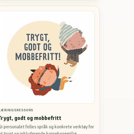
LÆRINGSRESSURS
Trygt, godt og mobbefritt
Gi personalet felles språk og konkrete verktøy for
et trygt og inkluderende barnehagemiljø.