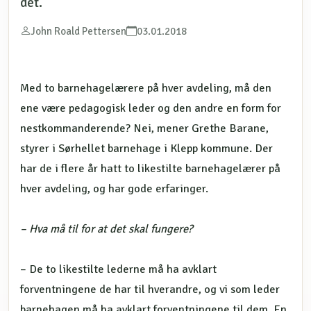
det.
John Roald Pettersen
03.01.2018
Med to barnehagelærere på hver avdeling, må den
ene være pedagogisk leder og den andre en form for
nestkommanderende? Nei, mener Grethe Barane,
styrer i Sørhellet barnehage i Klepp kommune. Der
har de i flere år hatt to likestilte barnehagelærer på
hver avdeling, og har gode erfaringer.
– Hva må til for at det skal fungere?
– De to likestilte lederne må ha avklart
forventningene de har til hverandre, og vi som leder
barnehagen må ha avklart forventningene til dem. En