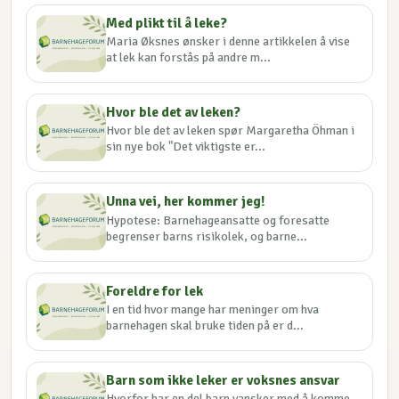
Med plikt til å leke?
Maria Øksnes ønsker i denne artikkelen å vise
at lek kan forstås på andre m...
Hvor ble det av leken?
Hvor ble det av leken spør Margaretha Öhman i
sin nye bok "Det viktigste er...
Unna vei, her kommer jeg!
Hypotese: Barnehageansatte og foresatte
begrenser barns risikolek, og barne...
Foreldre for lek
I en tid hvor mange har meninger om hva
barnehagen skal bruke tiden på er d...
Barn som ikke leker er voksnes ansvar
Hvorfor har en del barn vansker med å komme