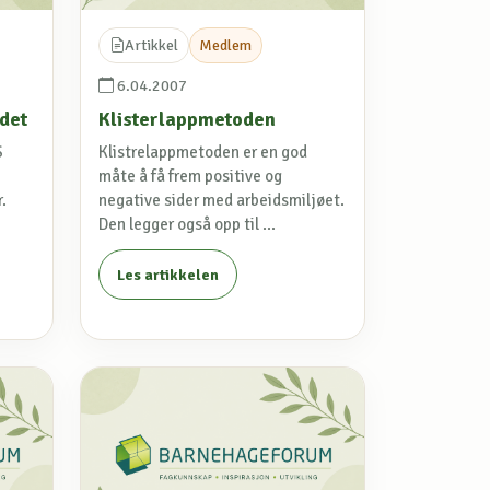
Artikkel
Medlem
6.04.2007
idet
Klisterlappmetoden
S
Klistrelappmetoden er en god
måte å få frem positive og
.
negative sider med arbeidsmiljøet.
Den legger også opp til ...
Les artikkelen