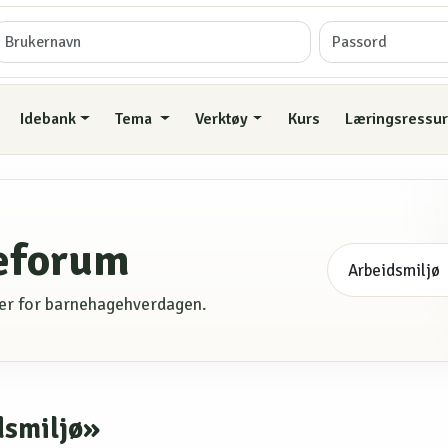
Idebank
Tema
Verktøy
Kurs
Læringsressur
eforum
rser for barnehagehverdagen.
dsmiljø»