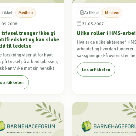
rtikkel
Medlem
Artikkel
Medlem
.09.2008
31.03.2007
trivsel trenger ikke gi
Ulike roller i HMS-arbe
btilfredshet og kan sluke
Hva er de ulike aktørene i HM
tid til ledelse
arbeidet og hvordan fungerer
 forskning viser at for høyt
saksganegn? Få oversikten her
 på trivsel på arbeidsplassen,
sk kan virke mot sin hensikt.
Les artikkelen
s artikkelen