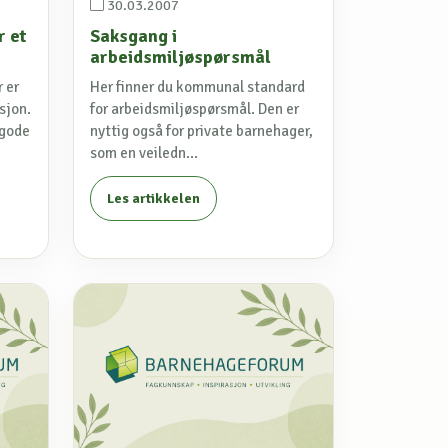
30.03.2007
 et
Saksgang i
arbeidsmiljøspørsmål
 er
Her finner du kommunal standard
sjon.
for arbeidsmiljøspørsmål. Den er
 gode
nyttig også for private barnehager,
som en veiledn...
Les artikkelen