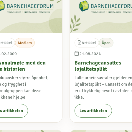
rtikkel
Medlem
Artikkel
Åpen
.02.2009
21.08.2024
sonalmøte med den
Barnehageansattes
e historien
lojalitetsplikt
 du ønsker større åpenhet,
I alle arbeidsavtaler gjelder e
 og trygghet i
lojalitetsplikt – uansett om d
onalgruppen kan disse
er uttrykkelig nevnt i avtalen e
ikkene hjelpe
ikke.
s artikkelen
Les artikkelen