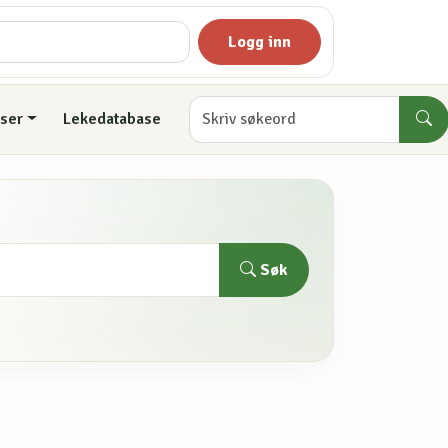
Logg inn
ser
Lekedatabase
Søk