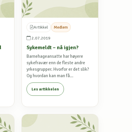
Artikkel
Medlem
2.07.2019
d
Sykemeldt – nå igjen?
Barnehageansatte har høyere
sykefravær enn de fleste andre
yrkesgrupper. Hvorfor er det slik?
Og hvordan kan man få...
Les artikkelen