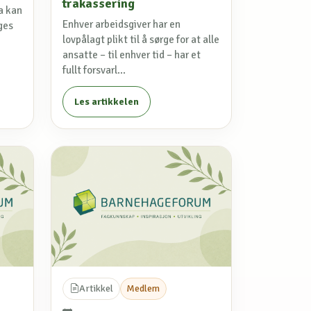
trakassering
a kan
Enhver arbeidsgiver har en
ges
lovpålagt plikt til å sørge for at alle
ansatte – til enhver tid – har et
fullt forsvarl...
Les artikkelen
Artikkel
Medlem