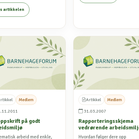
s artikkelen
rtikkel
Medlem
Artikkel
Medlem
.11.2011
31.03.2007
oppskrift på godt
Rapporteringsskjema
eidsmiljø
vedrørende arbeidsmilj
ematisk arbeid med enkle,
Hvordan følger dere opp