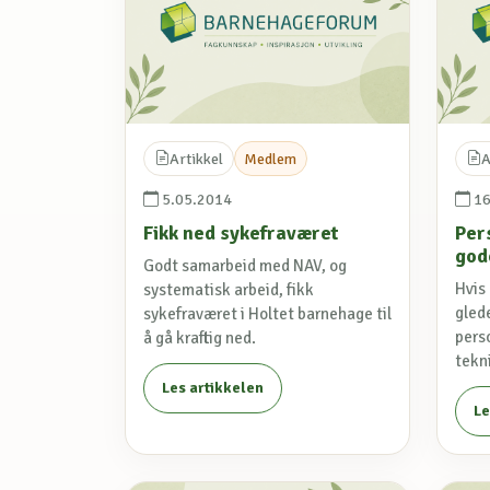
Artikkel
Medlem
A
5.05.2014
16
Fikk ned sykefraværet
Per
god
Godt samarbeid med NAV, og
Hvis
systematisk arbeid, fikk
glede
sykefraværet i Holtet barnehage til
pers
å gå kraftig ned.
tekn
Les artikkelen
Le