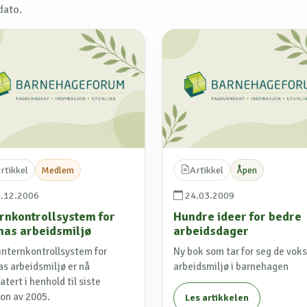
dato.
rtikkel
Medlem
Artikkel
Åpen
.12.2006
24.03.2009
ernkontrollsystem for
Hundre ideer for bedre
nas arbeidsmiljø
arbeidsdager
 internkontrollsystem for
Ny bok som tar for seg de vok
as arbeidsmiljø er nå
arbeidsmiljø i barnehagen
tert i henhold til siste
jon av 2005.
Les artikkelen