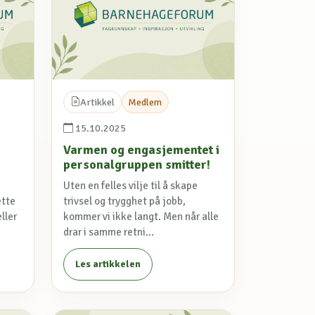
Artikkel
Medlem
15.10.2025
Varmen og engasjementet i
personalgruppen smitter!
n
Uten en felles vilje til å skape
ette
trivsel og trygghet på jobb,
ller
kommer vi ikke langt. Men når alle
drar i samme retni...
Les artikkelen