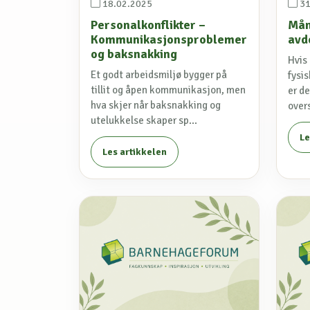
18.02.2025
31
Personalkonflikter –
Mån
Kommunikasjonsproblemer
avd
og baksnakking
Hvis
Et godt arbeidsmiljø bygger på
fysis
tillit og åpen kommunikasjon, men
er de
hva skjer når baksnakking og
overs
utelukkelse skaper sp...
Le
Les artikkelen